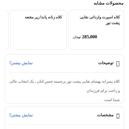
محصولات مشابه
کلاه اسپرت وارداتی نقابی
کلاه زنانه پاندا زیر مقنعه
کلا
پشت تور
گلد
285,000
تومان
توضیحات
نمایش بیشتر
کلاه پسرانه بهسام نقابی پشت تور برجسته جنس کتان ، یک انتخاب عالی
و راحت برای فرزندان
شما است.
این مدل کلاه به دلیل طراحی جذابی که دارد استایل فرزندان شمارا
مشخصات
نمایش بیشتر
جذاب تر و می کند.
برند : بهسام