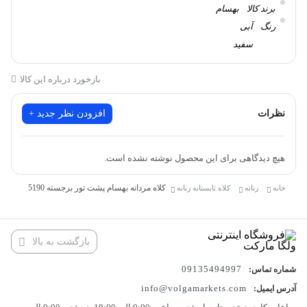
برند کالا
بهسام
مدل : نقابی پشت تور
رنگ
آبی
جنس : کتان
سفید
قرمز
بازخورد درباره این کالا
مشکی
خاکستری
نظرات
افزودن نظر جدید +
خاکستری تیره
زرد
سبز
هیچ دیدگاهی برای این محصول نوشته نشده است.
سرمه ای
طوسی
کلاه مردانه بهسام پشت تور برجسته 5190
خانه
زنانه
کلاه تابستانه زنانه
کرمی
تعداد در بسته
12
جنس
کتان
بازگشت به بالا
09135494997
شماره تماس:
info@volgamarkets.com
آدرس ایمیل: