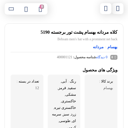
0
کلاه مردانه بهسام پشت تور برجسته 5190
Behsam men's hat with a prominent net back
بهسام
مردانه
/
0
دیدگاه
شناسه محصول:
400001121
0
ویژگی های محصول
برند کالا
:
رنگ
:
آبی
,
تعداد در بسته
:
بهسام
سفید
,
قرمز
,
12
مشکی
,
خاکستری
,
خاکستری تیره
,
زرد
,
سبز
,
سرمه
ای
,
طوسی
,
کرمی