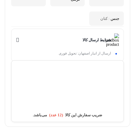
جنس
: کتان
شرایط ارسال کالا
ارسال از انبار اصفهان: تحویل فوری
ولگا مارکت
منتخب
96%
رضایت خریداران
عملکرد
عالی
موجود در انبار
ارسال توسط ولگا مارکت
ضریب سفارش این کالا
(12 عدد)
می‌باشد.